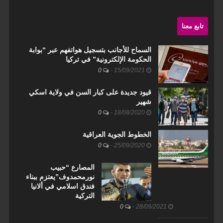
تابع معنا
السماح للأجانب بتسجيل هواتفهم عبر “بوابة
الحكومة الإلكترونية” في تركيا
0
-
15/09/2021
قيود جديدة على كبار السن في ولاية اسكي
شهير
0
-
18/08/2020
الخطوط الجوية العراقية
0
-
25/09/2020
المصارع “حبيب
نورمحمدوف”يعتزم ببناء
فندق اسلامي في ألانيا
التركية
0
-
28/09/2021