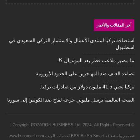
آخر المقالات والأخبار
استضافة تركيا لمنتدى الأعمال والاستثمار التركي السعودي في
اسطنبول
ما مصير ملاعب قطر بعد المونديال ؟!
تصاعد العنف ضد المهاجرين على الحدود الأوروبية
تركيا تجني 41.5 مليون دولار من صادرات تركيا.
‏الصحة العالمية ترسل مليوني جرعة لقاح ضد الكوليرا إلى سوريا
© Copyright ROZARO® BUSINESS Ltd. 2024, All Rights Reserved |
تصميم واستضافة BSS Be So Smart لخدمات الويب www.bsosmart.com