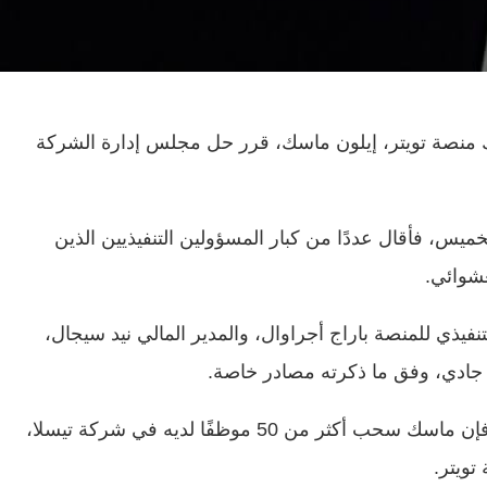
لك منصة تويتر، إيلون ماسك، قرر حل مجلس إدارة الشركة
ميس، فأقال عددًا من كبار المسؤولين التنفيذيين الذين
عشوائي.
نفيذي للمنصة باراج أجراوال، والمدير المالي نيد سيجال،
ا جادي، وفق ما ذكرته مصادر خاصة.
وحسب شبكة “سي إن بي سي” الأمريكية، فإن ماسك سحب أكثر من 50 موظفًا لديه في شركة تيسلا،
ويتر.