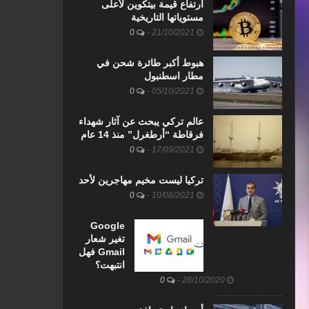
ارتفاع قيمة بيتكوين لأعلى
مستوياتها التاريخية
0
-
21/10/2021
هبوط أكبر طائرة شحن في
مطار اسطنبول
0
-
05/10/2021
عالم تركي يبحث عن آثار شهداء
فرقاطة “أرطغرل” منذ 14 عام
0
-
17/09/2021
تركيا ليست مخيم مهاجرين لأحد
0
-
10/08/2021
Google
تغير شعار
Gmail فهل
انتبهت؟
0
-
28/10/2020