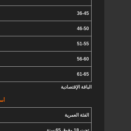
36-45
46-50
51-55
56-60
61-65
الباقة الإقتصادية
أسع
الفئة العمرية
تحت 18 وفوق 65 سنة