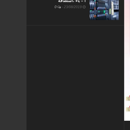
أ – باء ،استضافة
0
-
23/08/2019