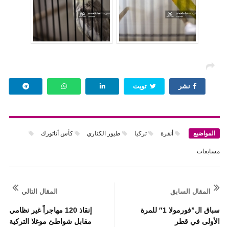
نشر
تويت
المواضيع
أنقرة
تركيا
طيور الكناري
كأس أتاتورك
مسابقات
المقال السابق
المقال التالي
سباق ال”فورمولا 1″ للمرة
إنقاذ 120 مهاجراً غير نظامي
الأولى في قطر
مقابل شواطئ موغلا التركية