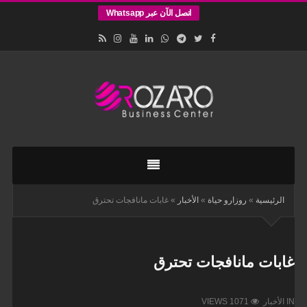
اتصل الآن عبر Whatsapp
اقامات
وتأسيس
الشركات
في
الرئيسية
»
روزارو حياة
»
الأخبار
»
غابات مانافجات تحترق
اسطنبول
غابات مانافجات تحترق
IN
الأخبار
VIEWS 1071