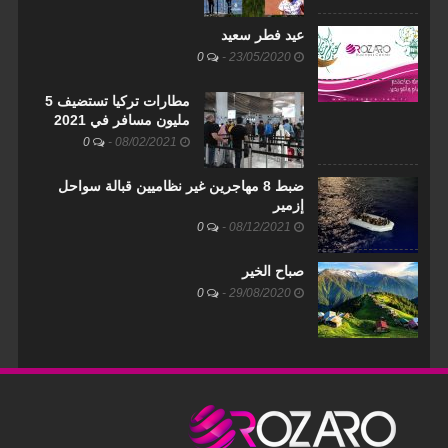
عيد فطر سعيد
0
-
23/05/2020
مطارات تركيا تستضيف 5
مليون مسافر في 2021
0
-
08/02/2021
ضبط 8 مهاجرين غير نظاميين قبالة سواحل
إزمير
0
-
08/12/2021
صباح الخير
0
-
29/08/2020