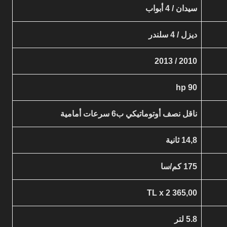
سيدان / 4 أبواب
ديزل / 4 سلندر
2010 / 2013
90 hp
ناقل نصف أوتوماتيكي ب6 سرعات أمامية
14,8 ثانية
175 كم/سا
365,00 TL x 2
5.8 لتر