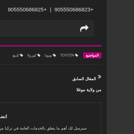
+905550686823 | +905550686825
المواضيع
TOYOTA
تويوتا
كورولا
للبيع
المقال السابق
من ولاية موغلا
انضم
سنرسل لك أهم ما يتعلق بالخدمات العامة في تركيا من