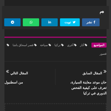
نشر
تويت
المواضيع
آثار
أغري
تركيا
سياحة
قصر اسحاق باشا
قصور
المقال السابق
المقال التالي
حان موعد معاينة السيارة،
من اسطنبول
تعرف على كيفية الفحص
الدوري في تركيا