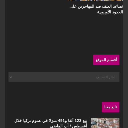
تصاعد العنف ضد المهاجرين على
الحدود الأوروبية
Sit
Sideba
أقسام الموقع
أقسام
الموقع
تابع معنا
بيع 123 ألفا و491 منزلا في عموم تركيا خلال
أغسطس / آب الماضي