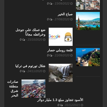
0
-
15/09/2022
صباح الخير
0
-
27/08/2020
ضع عملك على جوجل
وخرائطه مجاناً
0
-
15/10/2020
قلعة روملي حصار
0
-
21/09/2020
شلال تورتوم في تركيا
0
-
24/11/2020
صادرات
منطقة
شرق
البحر
الأسود تتجاوز مبلغ 1.3 مليار دولار
0
-
01/12/2021