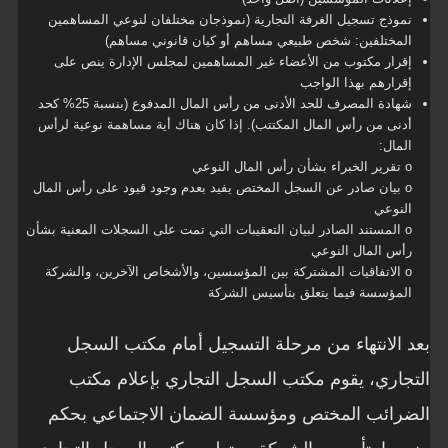
نموذج تسجيل الغرفة التجارية (نموذجان مختلفان لنوعي المساهمين
المختلفين: شخص طبيعي مساهم أو كيان قانوني مساهم)
إقرار مكتوب من الأعضاء غير المساهمين لمجلس الإدارة ينص على
إقرارهم بهذا الواجب
شهادة المصرف للحد الأدنى من رأس المال المدفوع (بنسبة 25% كحد
أدنى من رأس المال المكتتب). إذا كان هناك أية مساهمة نوعية لرأس
المال:
o تقرير الخبراء بشأن رأس المال النوعي
o بيان صادر عن السجل المختص يفيد بعدم وجود قيود على رأس المال
النوعي
o المستند الصادر لبيان التعقيبات التي تمت على السجلات المعنية بشأن
رأس المال النوعي
o الاتفاقيات المشتركة بين المؤسسين، والأشخاص الآخرين، والشركة
المؤسسة فيما يتعلق بتأسيس الشركة
بعد الانتهاء من مرحلة التسجيل أمام مكتب السجل
التجاري، يقوم مكتب السجل التجاري بإعلام مكتب
الضرائب المختص ومؤسسة الضمان الاجتماعي بحكم