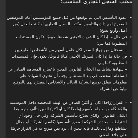
مكتب السجل التجاري المناسب:
عقود التأسيس التي تم توقيعها من قبل جميع المؤسسين أمام الموظفين
المصرح لهم ذلك والتابعين لمكتب السجل التجاري أو كاتب العدل (من
أصل وأربع نسخ)
في حال ما إذا كان الشريك الأجنبي شخصًا طبيعيًا، تكون المستندات
المطلوبة كما يلي:
– نسختان من جواز السفر لكل حامل أسهم من الأشخاص الطبيعيين.
في حالة ما إذا كان الشريك الأجنبي كيانًا قانونيًا، تكون فإن المستندات
المطلوبة كما يلي:
– شهادة نشاط هذا الكيان القانوني المعين باعتباره المساهم الصادر عن
السلطة المختصة في بلد المستثمر. يجب أن تحتوي الشهادة على
معلومات تتعلق بوضع الشركة الحالي والأشخاص المصرّح لهم بالتوقيع
نيابةً عن الشركة.
– القرار (واحدًا كان أو أكثر) الصادر عن الهيئة المختصة داخل المؤسسة
والمُشكّلة من حملة الأسهم (واحدًا كان أو أكثر) الذين يتألف منهم هذا
الكيان القانوني، والذي يصرّح بتأسيس الشركة. وفي حال وجود أي
اشتراطات محددة للشركة المقرر تأسيسها (كاسم الشركة، أو مجال
نشاطها وما إلى ذلك)، فإنه يتعين أن يرد نص صريح به في القرار حرصًا
على جلاء المعنى.