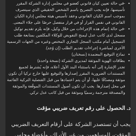
-في حالة تعيين كيان قانوني كعضو في مجلس إدارة الشركة المقرر
تأسيسها، فإنه يجب التصريح باسم الشخص الحقيقي الذي سيتصرف
بموجب اسم الكيان القانوني وعقد تأسيس هيئة مجلس إدارة الكيان
القانوني في نفس القرار أو في قرار منفصل حرصًا على جلاء المعنى.
-في حالة إتمام هذه الإجراءات من خلال وكيل، فإنه يلزم تقديم توكيل
مسجل لدى كاتب عدل ليمنح التفويض للوكلاء المكلفين بمتابعة طلب
التسجيل أمام مكتب السجل التجاري المختص وغيره من الجهات الرسمية
الأخرى لمباشرة إجراءات تقديم الطلب (إن وُجد).
نماذج التوقيع المعتمدة (نسختان)
بطاقات الهوية الموثقة لمديري الشركة (نسخة واحدة)
تجدر الإشارة إلى أنه باستثناء البند الأول أعلاه، فإنه يُشترط لجميع
المستندات الضرورية المقرر إصدارها والتوقيع عليها خارج تركيا أن تكون
موثقة ومصدّقًا عليها، أو أن يتم اعتمادها من قبل القنصلية التركية القائمة
في محل إصدارها. يجب أن تكون أصول المستندات الموقّعة والموثقة
والمصدقة مترجمة رسميًا وموثقة من قبل كاتب عدل تركي.
د. الحصول على رقم تعريف ضريبي مؤقت
يجب أن تستصدر الشركة على أرقام التعريف الضريبي
المؤقت، للمساهمين من غير الأتراك، وأعضاء مجلس