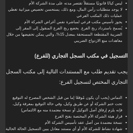
ليس كيانًا قانونيًا مستقلاً تقتصر مدته على مدة الشركة الأم
لا يوجد متطلبات رأس المال، ومع ذلك، يستحسن تخصيص ميزانية تغطي
عمليات ذلك المكتب الفرعي
يجوز تأسيس مكتب فرعي لمباشرة نفس أغراض الشركة الأم
يُسمح باسترداد ربح الفرع. يخضع ربح الفرع المنقول إلى المقر إلى
الضريبة المقتطعة المستحقة بمعدل 15%، والتي يمكن تخفيضها من خلال
معاهدات منع الازدواج الضريبي
التسجيل في مكتب السجل التجاري (للفرع)
يجب تقديم طلب مع المستندات التالية إلى مكتب السجل
التجاري المختص لتسجيل الفرع:
التماس (يجب أن يكون مُوقعًا إما من قبل الشخص المصرح له التوقيع
تحت ختم الشركة أو عن طريق وكيل، وفي حالة التوقيع بمعرفة وكيل،
فإنه يلزم إرفاق أصل التوكيل أو نسخة معتمدة منه مع الالتماس)
قرار هيئة الشركة الأم المختصة بفتح الفرع
نسخة معتمدة من أصل عقد تأسيس الشركة الأم
شهادة نشاط للشركة الأم أو أي مستند معادل يبين التسجيل الحالة الحالية