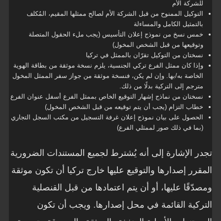
للشركة الأم
التوكيل الممنوح من قبل الشركة الأم لصالح ممثلها المقيم، المُكلف
بالتمثيل الكامل والمساءلة
خمس نسخ من نموذج إعلان التأسيس (يجب ملء الحقول المتصلة
وتوقيعها من قبل الشخص المخول)
نسختان من التوكيل تقرّان بالممثل في تركيا
وإذا كان ممثل الفرع تركي الجنسية، يلزم نسخة موثقة من بطاقة الهوية
الخاصة به/بها. وإن لم يكن، فنسخة موثقة من جواز سفر الممثل المخول
مترجم إلى التركية بدلًا من ذلك.
نسختان من نماذج إشهار التوقيع الخاص بممثل الفرع أسفل عنوان الفرع
خطاب التزام (يجب أن يتم توقيعه من قبل الشخص المخول)
الحصول على بيان نموذج إعلان غرفة التسجيل من مكتب السجل التجاري
(بما في ذلك صور لممثلي الفرع)
تجدر الإشارة إلى أنه يُشترط لجميع المستندات الضرورية
المقرر إصدارها والتوقيع عليها خارج تركيا أن تكون موثقة
ومصدّقًا عليها، أو أن يتم اعتمادها من قبل القنصلية
التركية القائمة في محل إصدارها. ويجب أن تكون